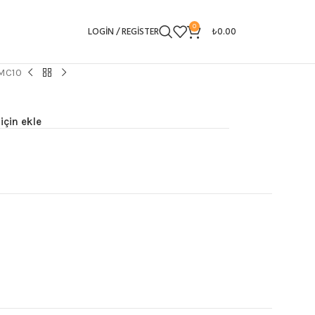
0
LOGIN / REGISTER
₺
0.00
MC10
için ekle