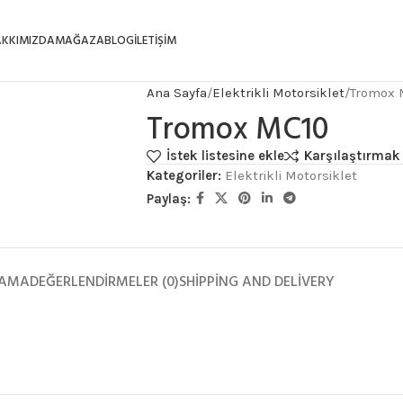
AKKIMIZDA
MAĞAZA
BLOG
İLETIŞIM
Ana Sayfa
Elektrikli Motorsiklet
Tromox 
Tromox MC10
İstek listesine ekle
Karşılaştırmak 
Kategoriler:
Elektrikli Motorsiklet
Paylaş:
LAMA
DEĞERLENDIRMELER (0)
SHIPPING AND DELIVERY