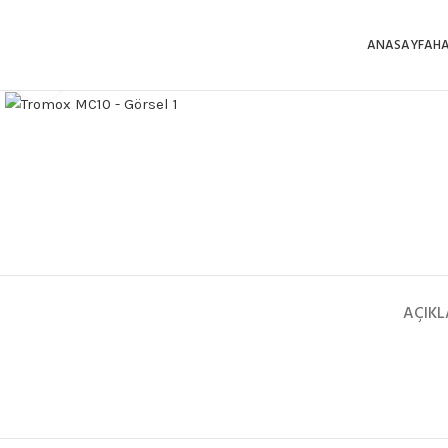
ANASAYFA
H
Büyütmek için tıklayın
AÇIK