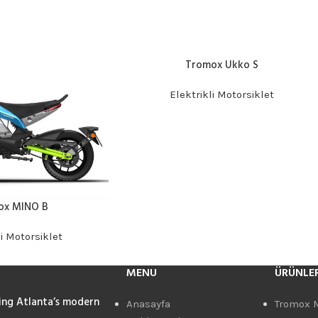
Tromox Ukko S
DEVAMINI OKU
Elektrikli Motorsiklet
ox MINO B
li Motorsiklet
MENU
ÜRÜNLE
ing Atlanta’s modern
Anasayfa
Tromox 