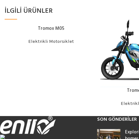
İLGİLİ ÜRÜNLER
Tromox M05
DEVAMINI OKU
Elektrikli Motorsiklet
Trom
DEVAMINI OKU
Elektrik
SON GÖNDERILER
Explor
homes