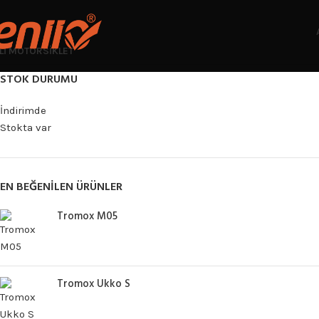
LI MOTORSIKLET
STOK DURUMU
İndirimde
Stokta var
EN BEĞENILEN ÜRÜNLER
Tromox M05
Tromox Ukko S