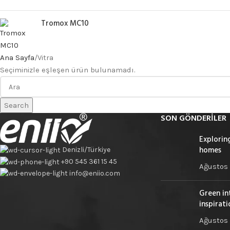
Tromox MC10
Ana Sayfa
Vitra
Seçiminizle eşleşen ürün bulunamadı.
Search
SON GÖNDERILER
Explorin
homes
Denizli/Türkiye
+90 545 361 15 45
Ağustos 
info@eniio.com
Green in
inspirati
Ağustos 