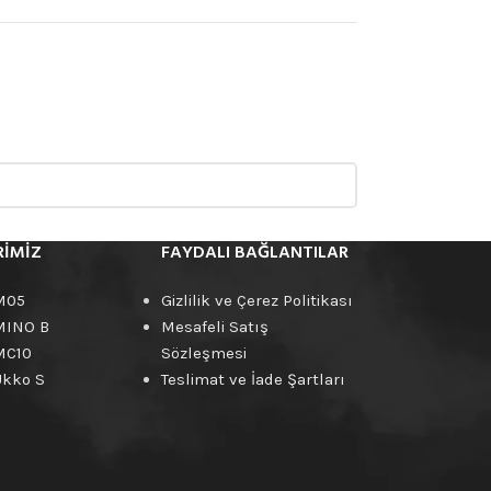
RIMIZ
FAYDALI BAĞLANTILAR
M05
Gizlilik ve Çerez Politikası
MINO B
Mesafeli Satış
MC10
Sözleşmesi
Ukko S
Teslimat ve İade Şartları