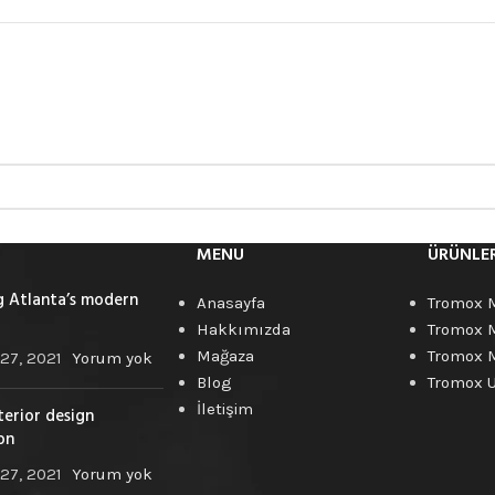
MENU
ÜRÜNLE
g Atlanta’s modern
Anasayfa
Tromox 
Hakkımızda
Tromox 
Mağaza
Tromox 
27, 2021
Yorum yok
Blog
Tromox 
İletişim
terior design
on
27, 2021
Yorum yok